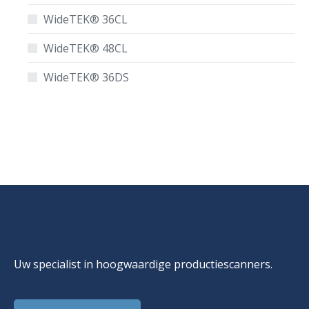
WideTEK® 36CL
WideTEK® 48CL
WideTEK® 36DS
Uw specialist in hoogwaardige productiescanners.